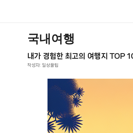
컨
텐
츠
로
건
국내여행
너
뛰
내가 경험한 최고의 여행지 TOP 1
기
작성자:
일상꿀팁