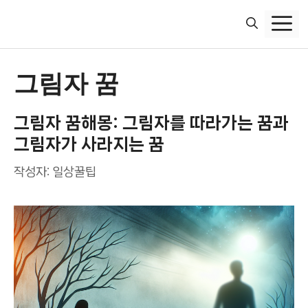
컨
텐
츠
로
건
그림자 꿈
너
뛰
그림자 꿈해몽: 그림자를 따라가는 꿈과
기
그림자가 사라지는 꿈
작성자:
일상꿀팁