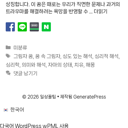
상징합니다. 이 꿈은 때로는 우리가 직면한 문제나 과거의
트라우마를 해결하려는 욕망을 반영할 수 …
더읽기
카
미분류
테
태
그림자 꿈
,
꿈 속 그림자
,
심도 있는 해석
,
심리적 해석
,
고
그
심리학
,
의미와 해석
,
자아의 상태
,
치유
,
해몽
리
댓글 남기기
© 2026 일상꿀팁
• 제작됨
GeneratePress
한국어
다국어 WordPress
wPML 사용