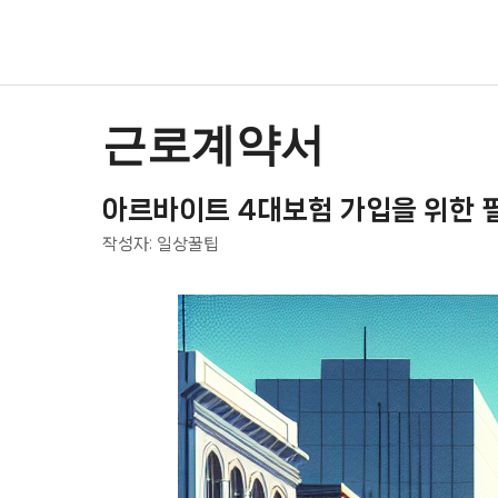
컨
텐
츠
로
건
근로계약서
너
뛰
아르바이트 4대보험 가입을 위한 
기
작성자:
일상꿀팁