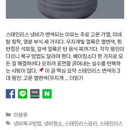
스테인리스 냄비가 변색되는 이유는 주로 고온 가열, 미네
랄 침착, 염분 부식 세 가지다. 무지개빛 얼룩은 열변색, 흰
반점은 석회질, 갈색 얼룩은 탄 음식 찌꺼기다. 각각 원인이
다르니 복구 방법도 달라야 한다. 베이킹소다 한 가지로 모
든 걸 해결하려다 오히려 표면을 긁어내는 실수를 반복하
는 사람이 많다.
이 글 핵심 요약 스테인리스 변색의 3
대 원인: 고온 열변색(무지개 …
더읽기
카
미분류
테
태
냄비복구방법
,
냄비청소
,
스테인리스관리
,
스테인리스
고
그