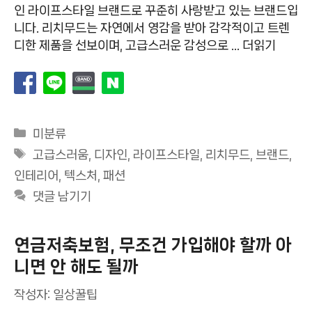
인 라이프스타일 브랜드로 꾸준히 사랑받고 있는 브랜드입
니다. 리치무드는 자연에서 영감을 받아 감각적이고 트렌
디한 제품을 선보이며, 고급스러운 감성으로 …
더읽기
카
미분류
테
태
고급스러움
,
디자인
,
라이프스타일
,
리치무드
,
브랜드
,
고
그
인테리어
,
텍스처
,
패션
리
댓글 남기기
연금저축보험, 무조건 가입해야 할까 아
니면 안 해도 될까
작성자:
일상꿀팁