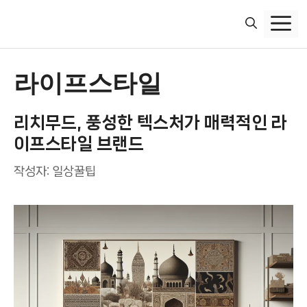
컨
텐
츠
로
건
라이프스타일
너
뛰
리치무드, 풍성한 텍스처가 매력적인 라
기
이프스타일 브랜드
작성자:
일상꿀팁