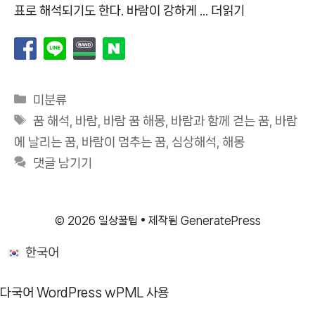
표로 해석되기도 한다. 바람이 강하게 …
더읽기
카
미분류
테
태
꿈 해석
,
바람
,
바람 꿈 해몽
,
바람과 함께 걷는 꿈
,
바람
고
그
에 날리는 꿈
,
바람이 멈추는 꿈
,
심상해석
,
해몽
리
댓글 남기기
© 2026 일상꿀팁
• 제작됨
GeneratePress
한국어
다국어 WordPress
wPML 사용