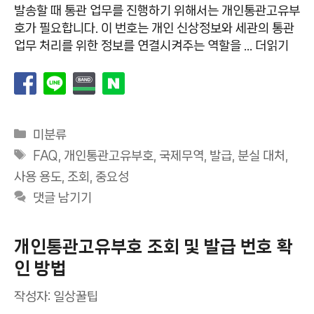
발송할 때 통관 업무를 진행하기 위해서는 개인통관고유부
호가 필요합니다. 이 번호는 개인 신상정보와 세관의 통관
업무 처리를 위한 정보를 연결시켜주는 역할을 …
더읽기
카
미분류
테
태
FAQ
,
개인통관고유부호
,
국제무역
,
발급
,
분실 대처
,
고
그
사용 용도
,
조회
,
중요성
리
댓글 남기기
개인통관고유부호 조회 및 발급 번호 확
인 방법
작성자:
일상꿀팁