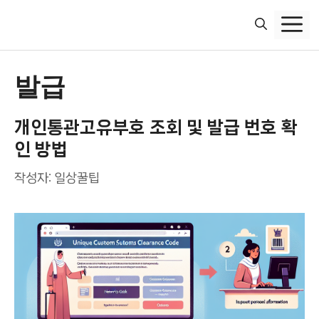
컨
텐
츠
로
건
발급
너
뛰
개인통관고유부호 조회 및 발급 번호 확
기
인 방법
작성자:
일상꿀팁