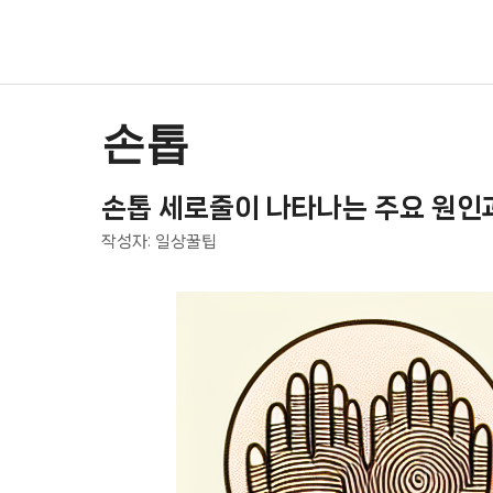
컨
텐
츠
로
건
손톱
너
뛰
손톱 세로줄이 나타나는 주요 원인
기
작성자:
일상꿀팁