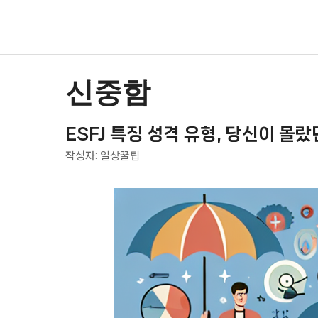
컨
텐
츠
로
건
신중함
너
뛰
ESFJ 특징 성격 유형, 당신이 몰
기
작성자:
일상꿀팁