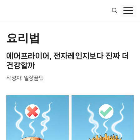
컨
텐
츠
로
건
요리법
너
뛰
에어프라이어, 전자레인지보다 진짜 더
기
건강할까
작성자:
일상꿀팁