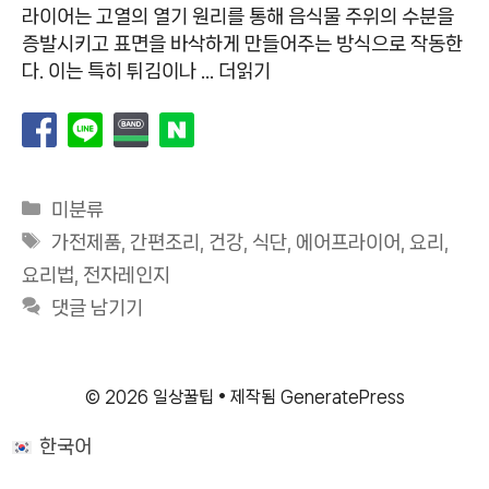
라이어는 고열의 열기 원리를 통해 음식물 주위의 수분을
증발시키고 표면을 바삭하게 만들어주는 방식으로 작동한
다. 이는 특히 튀김이나 …
더읽기
카
미분류
테
태
가전제품
,
간편조리
,
건강
,
식단
,
에어프라이어
,
요리
,
고
그
요리법
,
전자레인지
리
댓글 남기기
© 2026 일상꿀팁
• 제작됨
GeneratePress
한국어