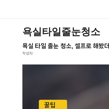
컨
텐
츠
로
건
욕실타일줄눈청소
너
뛰
욕실 타일 줄눈 청소, 셀프로 해봤
기
작성자: