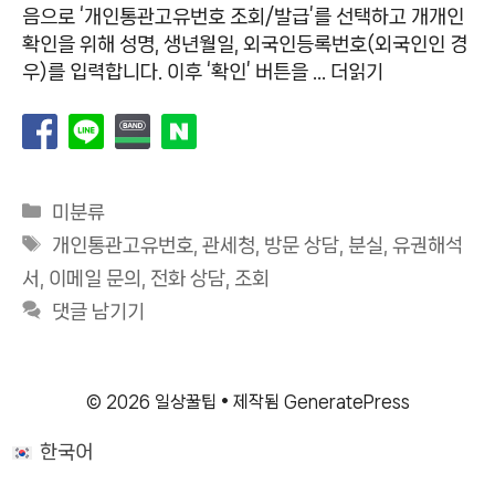
음으로 ‘개인통관고유번호 조회/발급’를 선택하고 개개인
확인을 위해 성명, 생년월일, 외국인등록번호(외국인인 경
우)를 입력합니다. 이후 ‘확인’ 버튼을 …
더읽기
카
미분류
테
태
개인통관고유번호
,
관세청
,
방문 상담
,
분실
,
유권해석
고
그
서
,
이메일 문의
,
전화 상담
,
조회
리
댓글 남기기
© 2026 일상꿀팁
• 제작됨
GeneratePress
한국어