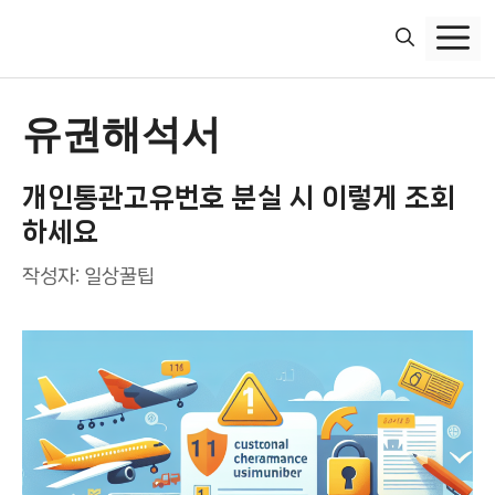
컨
텐
츠
로
건
유권해석서
너
뛰
개인통관고유번호 분실 시 이렇게 조회
기
하세요
작성자:
일상꿀팁