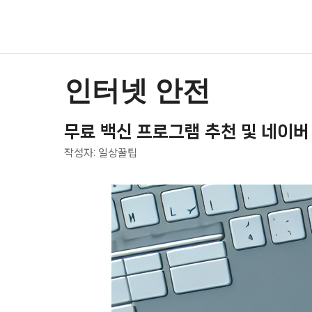
컨
텐
츠
로
건
인터넷 안전
너
뛰
무료 백신 프로그램 추천 및 네이버
기
작성자:
일상꿀팁