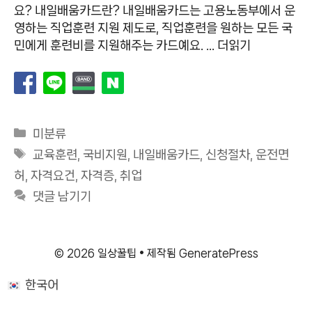
요? 내일배움카드란? 내일배움카드는 고용노동부에서 운
영하는 직업훈련 지원 제도로, 직업훈련을 원하는 모든 국
민에게 훈련비를 지원해주는 카드예요. …
더읽기
카
미분류
테
태
교육훈련
,
국비지원
,
내일배움카드
,
신청절차
,
운전면
고
그
허
,
자격요건
,
자격증
,
취업
리
댓글 남기기
© 2026 일상꿀팁
• 제작됨
GeneratePress
한국어