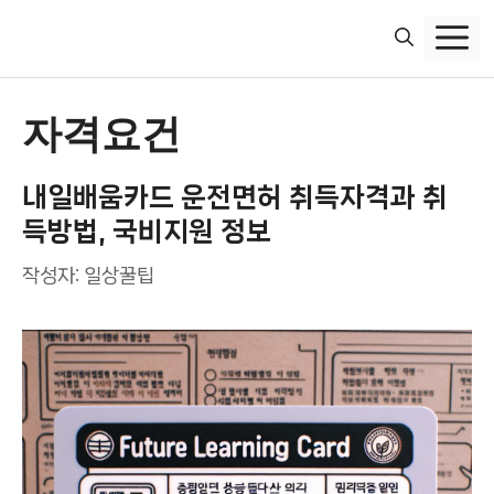
컨
텐
츠
로
건
자격요건
너
뛰
내일배움카드 운전면허 취득자격과 취
기
득방법, 국비지원 정보
작성자:
일상꿀팁