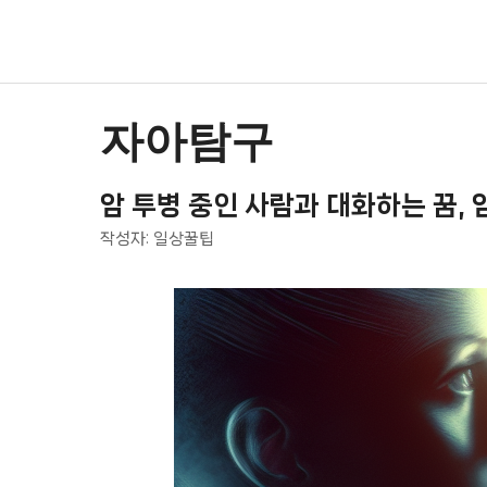
컨
텐
츠
로
건
자아탐구
너
뛰
암 투병 중인 사람과 대화하는 꿈, 
기
작성자:
일상꿀팁