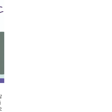
갈
통
오