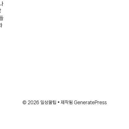
나
상
들
과
© 2026 일상꿀팁
• 제작됨
GeneratePress