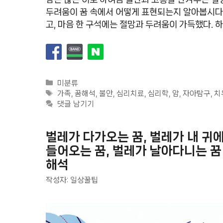
두려움이 꿈 속에서 어떻게 표현되는지 알아봅시다. 
고, 마음 한 구석에는 절망과 두려움이 가득했다. 
카
미분류
테
태
가족
,
꿈해석
,
불안
,
심리치료
,
심리학
,
암
,
자아탐구
,
치
고
그
댓글 남기기
리
벌레가 다가오는 꿈, 벌레가 내 귀
들어오는 꿈, 벌레가 날아다니는 꿈
해석
작성자:
일상꿀팁