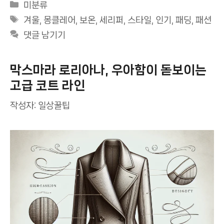
카
미분류
테
태
겨울
,
몽클레어
,
보온
,
세리퍼
,
스타일
,
인기
,
패딩
,
패션
고
그
댓글 남기기
리
막스마라 로리아나, 우아함이 돋보이는
고급 코트 라인
작성자:
일상꿀팁