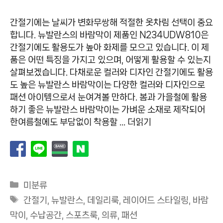
간절기에는 날씨가 변화무쌍해 적절한 옷차림 선택이 중요
합니다. 뉴발란스의 바람막이 제품인 N234UDW810은
간절기에도 활용도가 높아 화제를 모으고 있습니다. 이 제
품은 어떤 특징을 가지고 있으며, 어떻게 활용할 수 있는지
살펴보겠습니다. 다채로운 컬러와 디자인 간절기에도 활용
도 높은 뉴발란스 바람막이는 다양한 컬러와 디자인으로
패션 아이템으로서 눈여겨볼 만하다. 봄과 가을철에 활용
하기 좋은 뉴발란스 바람막이는 가벼운 소재로 제작되어
한여름철에도 부담없이 착용할 …
더읽기
카
미분류
테
태
간절기
,
뉴발란스
,
데일리룩
,
레이어드 스타일링
,
바람
고
그
막이
,
수납공간
,
스포츠룩
,
의류
,
패션
리