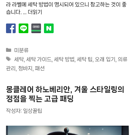
라 라벨에 세탁 방법이 명시되어 있으니 참고하는 것이 좋
습니다. …
더읽기
카
미분류
테
태
세탁
,
세탁 가이드
,
세탁 방법
,
세탁 팁
,
오래 입기
,
의류
고
그
관리
,
청바지
,
패션
리
몽클레어 하노베리안, 겨울 스타일링의
정점을 찍는 고급 패딩
작성자:
일상꿀팁