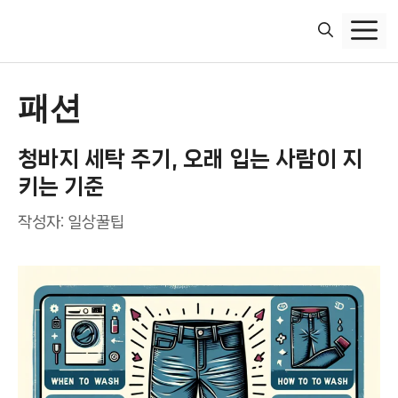
컨
텐
츠
로
건
패션
너
뛰
청바지 세탁 주기, 오래 입는 사람이 지
기
키는 기준
작성자:
일상꿀팁