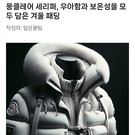
몽클레어 세리퍼, 우아함과 보온성을 모
두 담은 겨울 패딩
작성자:
일상꿀팁