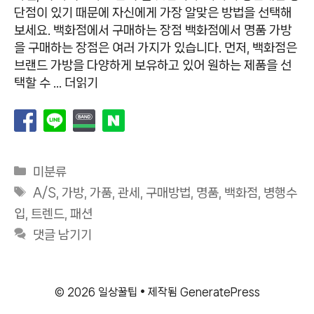
단점이 있기 때문에 자신에게 가장 알맞은 방법을 선택해
보세요. 백화점에서 구매하는 장점 백화점에서 명품 가방
을 구매하는 장점은 여러 가지가 있습니다. 먼저, 백화점은
브랜드 가방을 다양하게 보유하고 있어 원하는 제품을 선
택할 수 …
더읽기
카
미분류
테
태
A/S
,
가방
,
가품
,
관세
,
구매방법
,
명품
,
백화점
,
병행수
고
그
입
,
트렌드
,
패션
리
댓글 남기기
© 2026 일상꿀팁
• 제작됨
GeneratePress