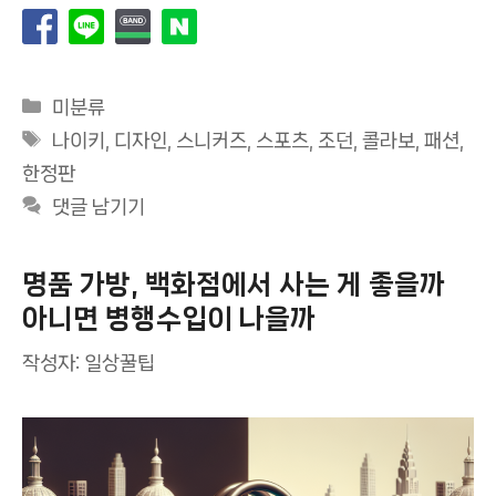
카
미분류
테
태
나이키
,
디자인
,
스니커즈
,
스포츠
,
조던
,
콜라보
,
패션
,
고
그
한정판
리
댓글 남기기
명품 가방, 백화점에서 사는 게 좋을까
아니면 병행수입이 나을까
작성자:
일상꿀팁