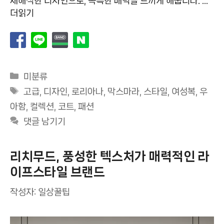
재해석한 디자인으로, 독특한 매력을 느끼게 해줍니다. …
더읽기
카
미분류
테
태
고급
,
디자인
,
로리아나
,
막스마라
,
스타일
,
여성복
,
우
고
그
아함
,
컬렉션
,
코트
,
패션
리
댓글 남기기
리치무드, 풍성한 텍스처가 매력적인 라
이프스타일 브랜드
작성자:
일상꿀팁