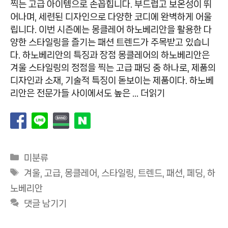
찍는 고급 아이템으로 손꼽힙니다. 부드럽고 보온성이 뛰
어나며, 세련된 디자인으로 다양한 코디에 완벽하게 어울
립니다. 이번 시즌에는 몽클레어 하노베리안을 활용한 다
양한 스타일링을 즐기는 패션 트렌드가 주목받고 있습니
다. 하노베리안의 특징과 장점 몽클레어의 하노베리안은
겨울 스타일링의 정점을 찍는 고급 패딩 중 하나로, 제품의
디자인과 소재, 기술적 특징이 돋보이는 제품이다. 하노베
리안은 전문가들 사이에서도 높은 …
더읽기
카
미분류
테
태
겨울
,
고급
,
몽클레어
,
스타일링
,
트렌드
,
패션
,
페딩
,
하
고
그
노베리안
리
댓글 남기기