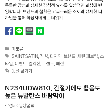
독특한 감성과 섬세한 감성적 요소를 일상적인 의상에 반
영합니다. 브랜드의 철학은 고급스러운 소재와 섬세한 디
자인을 통해 착용자에게 …
더읽기
카
미분류
테
태
SAINTSATIN
,
감성
,
디자인
,
브랜드
,
새틴 패브릭
,
스
고
그
타일
,
이벤트
,
컬렉션
,
트렌드
,
패션
리
댓글 남기기
N234UDW810, 간절기에도 활용도
높은 뉴발란스 바람막이
작성자:
일상꿀팁