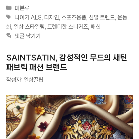
카
미분류
테
태
나이키 AL8
,
디자인
,
스포츠용품
,
신발 트렌드
,
운동
고
그
화
,
일상 스타일링
,
트렌디한 스니커즈
,
패션
리
댓글 남기기
SAINTSATIN, 감성적인 무드의 새틴
패브릭 패션 브랜드
작성자:
일상꿀팁