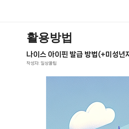
컨
텐
츠
로
건
활용방법
너
뛰
나이스 아이핀 발급 방법(+미성년
기
작성자:
일상꿀팁