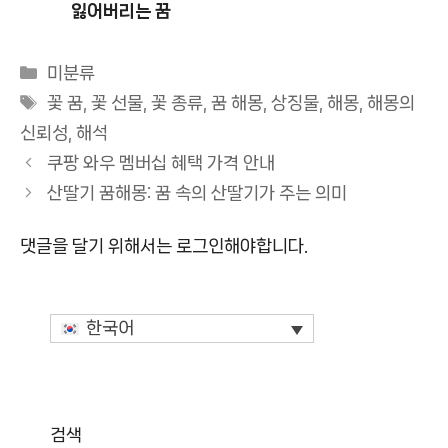
잃어버리는 꿈
카
미분류
테
태
꽃 꿈
,
꽃 선물
,
꽃 종류
,
꿈 해몽
,
상징물
,
해몽
,
해몽의
고
그
신뢰성
,
해석
리
쿠팡 와우 멤버십 혜택 가격 안내
산딸기 꿈해몽: 꿈 속의 산딸기가 주는 의미
댓글을 달기 위해서는
로그인
해야합니다.
한국어
검색