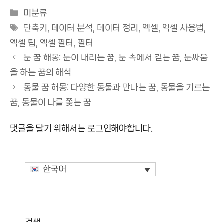
카
미분류
테
태
단축키
,
데이터 분석
,
데이터 정리
,
엑셀
,
엑셀 사용법
,
고
그
엑셀 팁
,
엑셀 필터
,
필터
리
눈 꿈 해몽: 눈이 내리는 꿈, 눈 속에서 걷는 꿈, 눈싸움
을 하는 꿈의 해석
동물 꿈 해몽: 다양한 동물과 만나는 꿈, 동물을 기르는
꿈, 동물이 나를 쫓는 꿈
댓글을 달기 위해서는
로그인
해야합니다.
한국어