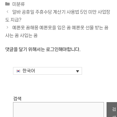
카
미분류
테
알바 공휴일 주휴수당 계산기 사용법 5인 미만 사업장
고
도 지급?
리
예쁜옷 꿈해몽 예쁜옷을 입은 꿈 예쁜옷 선물 받는 꿈
사는 꿈 사입는 꿈
댓글을 달기 위해서는
로그인
해야합니다.
한국어
검색
검