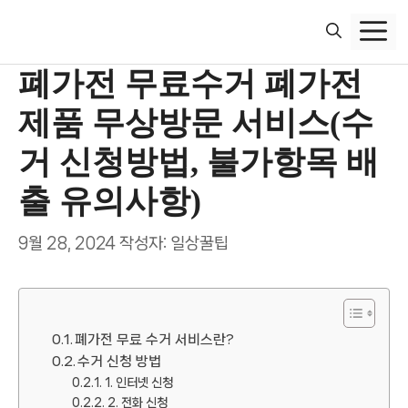
컨
텐
츠
폐가전 무료수거 폐가전
로
건
제품 무상방문 서비스(수
너
뛰
거 신청방법, 불가항목 배
기
출 유의사항)
9월 28, 2024
작성자:
일상꿀팁
폐가전 무료 수거 서비스란?
수거 신청 방법
1. 인터넷 신청
2. 전화 신청