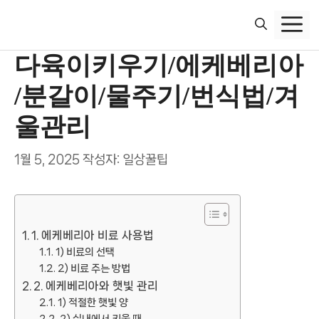
컨
텐
츠
다육이키우기/에케베리아
로
건
/분갈이/물주기/번식법/겨
너
뛰
울관리
기
1월 5, 2025
작성자:
일상꿀팁
1. 에케베리아 비료 사용법
1) 비료의 선택
2) 비료 주는 방법
2. 에케베리아와 햇빛 관리
1) 적절한 햇빛 양
2) 실내에서 키울 때