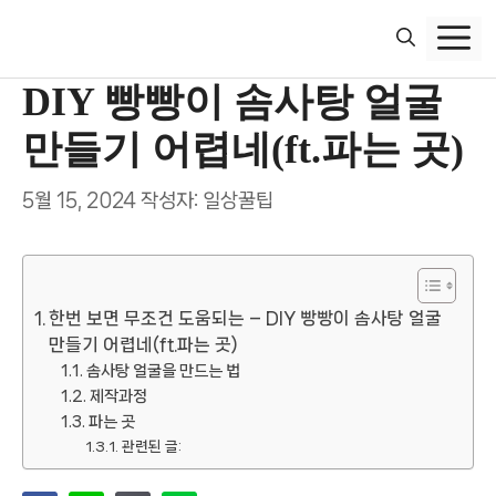
컨
텐
츠
DIY 빵빵이 솜사탕 얼굴
로
건
만들기 어렵네(ft.파는 곳)
너
뛰
5월 15, 2024
작성자:
일상꿀팁
기
한번 보면 무조건 도움되는 – DIY 빵빵이 솜사탕 얼굴
만들기 어렵네(ft.파는 곳)
솜사탕 얼굴을 만드는 법
제작과정
파는 곳
관련된 글: