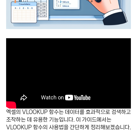
엑셀의 VLOOKUP 함수는 데이터를 효과적으로 검색하고
조작하는 데 유용한 기능입니다. 이 가이드에서는
VLOOKUP 함수의 사용법을 간단하게 정리해보겠습니다.