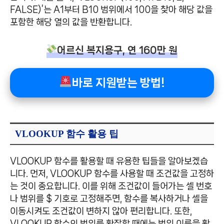
FALSE)’는 A1부터 B10 범위에서 100을 찾아 해당 값을
포함한 해당 열의 값을 반환합니다.
어르신 복지용구, 연 160만 원
바로 지원받는 방법!
VLOOKUP 함수 활용 팁
VLOOKUP 함수를 활용할 때 유용한 팁들을 알아보겠습
니다. 먼저, VLOOKUP 함수를 사용할 때 조건값을 고정하
는 것이 중요합니다. 이를 위해 조건값이 들어가는 셀 번호
나 범위를 $ 기호로 고정해주면, 함수를 복사하거나 셀을
이동시켜도 조건값이 변하지 않아 편리합니다. 또한,
VLOOKUP 함수의 범위를 확장할 때에는 범위 이름을 활