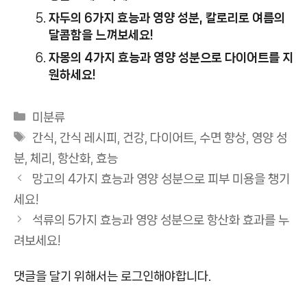
자두의 6가지 효능과 영양 성분, 칼로리로 여름의
달콤함을 느껴보세요!
자몽의 4가지 효능과 영양 성분으로 다이어트를 지
원하세요!
카
미분류
테
태
간식
,
간식 레시피
,
건강
,
다이어트
,
수면 향상
,
영양 성
고
그
분
,
체리
,
항산화
,
효능
리
망고의 4가지 효능과 영양 성분으로 피부 미용을 챙기
세요!
석류의 5가지 효능과 영양 성분으로 항산화 효과를 누
려보세요!
댓글을 달기 위해서는
로그인
해야합니다.