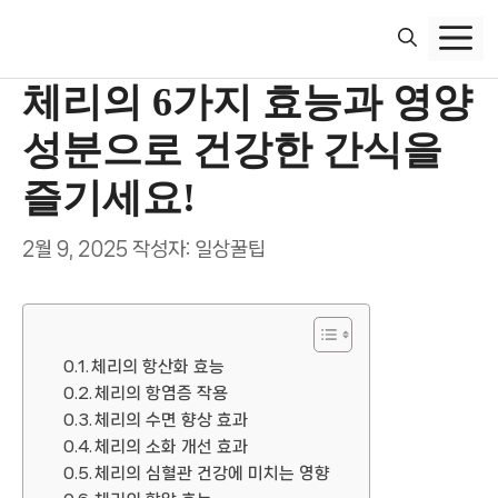
컨
텐
츠
체리의 6가지 효능과 영양
로
건
성분으로 건강한 간식을
너
뛰
즐기세요!
기
2월 9, 2025
작성자:
일상꿀팁
체리의 항산화 효능
체리의 항염증 작용
체리의 수면 향상 효과
체리의 소화 개선 효과
체리의 심혈관 건강에 미치는 영향