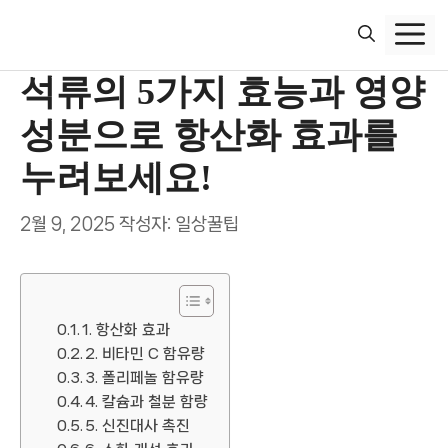
컨
텐
츠
석류의 5가지 효능과 영양
로
건
성분으로 항산화 효과를
너
뛰
누려보세요!
기
2월 9, 2025
작성자:
일상꿀팁
1. 항산화 효과
2. 비타민 C 함유량
3. 폴리페놀 함유량
4. 칼슘과 철분 함량
5. 신진대사 촉진