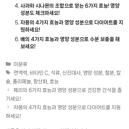
사과와 시나몬의 조합으로 얻는 6가지 효능! 영양
성분도 체크하세요!
자몽의 4가지 효능과 영양 성분으로 다이어트를 지
원하세요!
배의 4가지 효능과 영양 성분으로 수분 보충을 해
보세요!
카
미분류
테
태
면역력
,
비타민 C
,
석류
,
신진대사
,
영양 성분
,
철분
,
칼
고
그
슘
,
폴리페놀
,
항산화
,
효능
리
체리의 6가지 효능과 영양 성분으로 건강한 간식을 즐
기세요!
자몽의 4가지 효능과 영양 성분으로 다이어트를 지원
하세요!