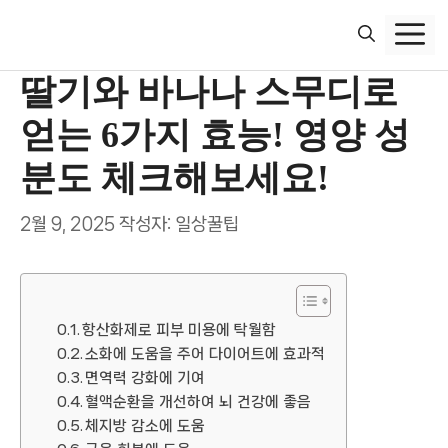
컨
텐
츠
딸기와 바나나 스무디로
로
건
얻는 6가지 효능! 영양 성
너
뛰
분도 체크해보세요!
기
2월 9, 2025
작성자:
일상꿀팁
항산화제로 피부 미용에 탁월함
소화에 도움을 주어 다이어트에 효과적
면역력 강화에 기여
혈액순환을 개선하여 뇌 건강에 좋음
체지방 감소에 도움